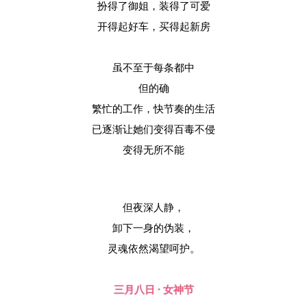
扮得了御姐，装得了可爱
开得起好车，买得起新房
虽不至于每条都中
但的确
繁忙的工作，快节奏的生活
已逐渐让她们变得百毒不侵
变得无所不能
但夜深人静，
卸下一身的伪装，
灵魂依然渴望呵护。
三月八日 · 女神节