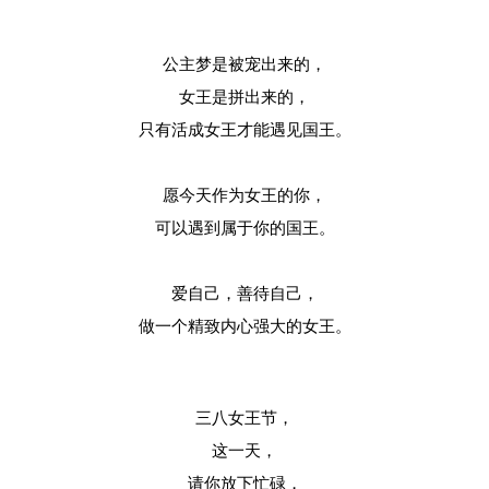
自己的女
公主梦是被宠出来的，
女王是拼出来的，
只有活成女王才能遇见国王。
愿今天作为女王的你，
可以遇到属于你的国王。
爱自己，善待自己，
做一个精致内心强大的女王。
三八女王节，
这一天，
请你放下忙碌，