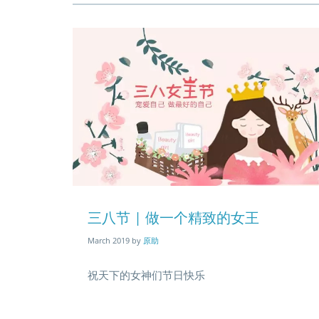
Blog
entry
三八节 | 做一个精致的女王
03
image
March 2019
by
原助
祝天下的女神们节日快乐