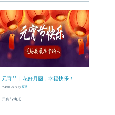
log
try
元宵节 | 花好月圆，幸福快乐！
3
mage
March 2019
by
原助
元宵节快乐